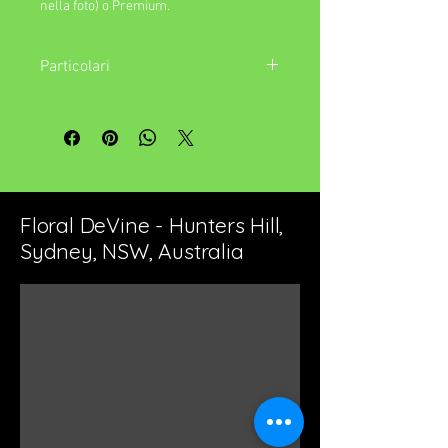
nella foto) o Premium.
Particolari
L'immagine in primo piano rappresenta
l'elemento 'Standard'. Se selezioni
l'opzione 'Premium', la tua disposizione
sarà aumentata in dimensioni e/o fiori o
valore del contenitore.
Floral DeVine - Hunters Hill,
Sydney, NSW, Australia