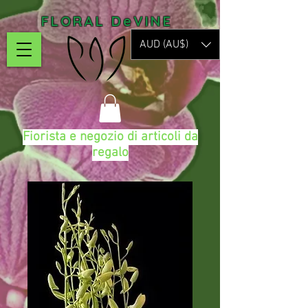
FLORAL DeVINE
AUD (AU$)
Fiorista e negozio di articoli da
regalo