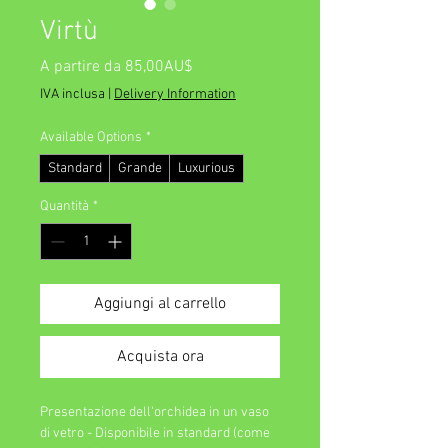
Virtù
Prezzo
A partire da
85,00AU$
scontato
IVA inclusa
|
Delivery Information
Available Options
*
Standard
Grande
Luxurious
Quantità
*
Aggiungi al carrello
Acquista ora
Presentazione dell'orchidea in un vaso 
di vetro - Disponibile in standard (come 