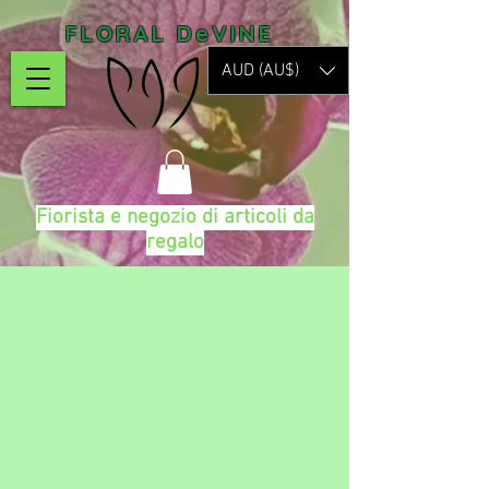
FLORAL DeVINE
AUD (AU$)
Fiorista e negozio di articoli da
regalo