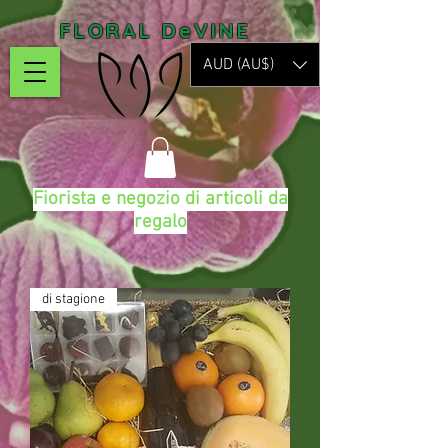
FLORAL DeVINE
AUD (AU$)
Fiorista e negozio di articoli da
regalo
di stagione