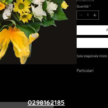
Quantità
*
A
Sole stagionale misto
Particolari
Perché non aggiungere
come ricordo speciale
0298162185