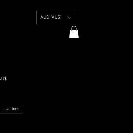
E
AUD (AU$)
Prezzo
AU$
scontato
Information
Luxurious