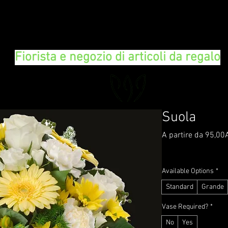
FLORAL DeVIN
Fiorista e negozio di articoli da regalo
Suola
A partire da
95,00
IVA inclusa
|
Delivery 
Available Options
*
Standard
Grande
Vase Required?
*
No
Yes