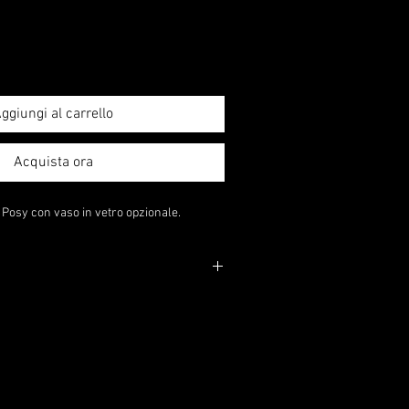
ggiungi al carrello
Acquista ora
 Posy con vaso in vetro opzionale.
 un vaso di vetro decorativo al tuo ordine
.