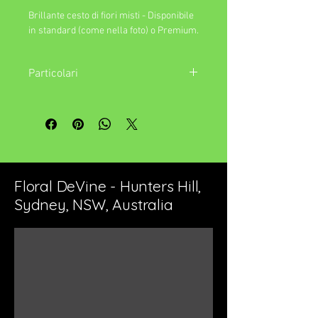
Brillante cesto di fiori misti - Disponibile 
in standard (come nella foto) o Premium.
Particolari
L'immagine in primo piano rappresenta
l'elemento 'Standard'. Se selezioni
l'opzione 'Premium', la tua disposizione
sarà aumentata in dimensioni e/o fiori o
valore del contenitore.
Floral DeVine - Hunters Hill,
Sydney, NSW, Australia