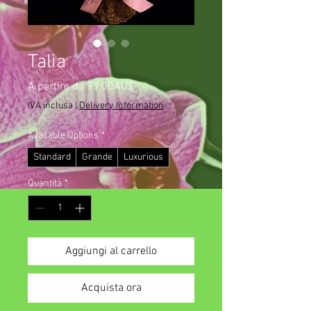
Talia
Prezzo
A partire da
99,00AU$
scontato
IVA inclusa
|
Delivery Information
Available Options
*
Standard
Grande
Luxurious
Quantità
*
Aggiungi al carrello
Acquista ora