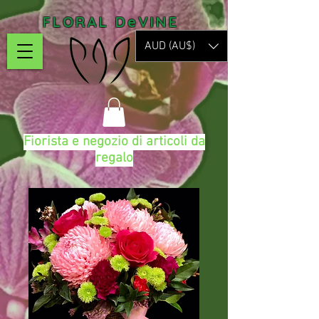
FLORAL DeVINE
AUD (AU$)
Fiorista e negozio di articoli da
regalo