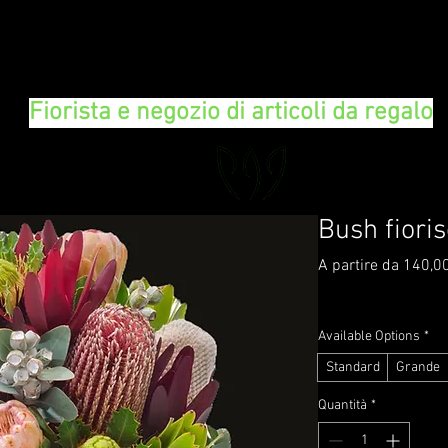
FLORAL DeVIN
Fiorista e negozio di articoli da regalo
Bush fiori
A partire da
140,0
IVA inclusa
|
Delivery 
Available Options
*
Standard
Grande
Quantità
*