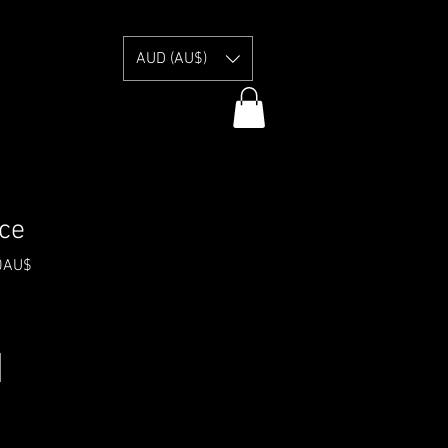
E
AUD (AU$)
sce
Prezzo
0AU$
scontato
Information