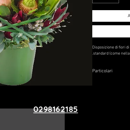
A
Disposizione di fiori d
standard (come nella 
Particolari
L'immagine in primo p
Se selezioni l'opzione
aumentata in dimension
0298162185