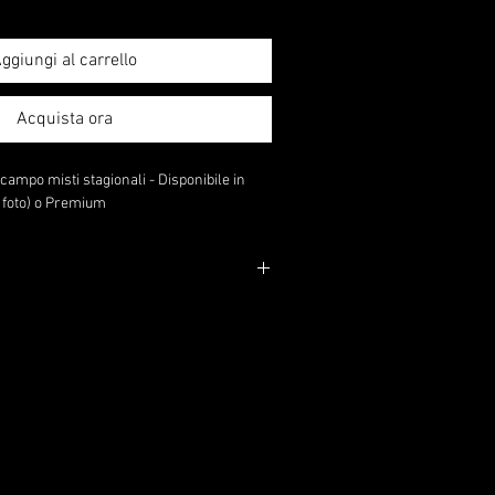
ggiungi al carrello
Acquista ora
i campo misti stagionali - Disponibile in
foto) o Premium.
iano rappresenta l'elemento 'Standard'.
 'Premium', la tua disposizione sarà
i e/o fiori o valore del contenitore.