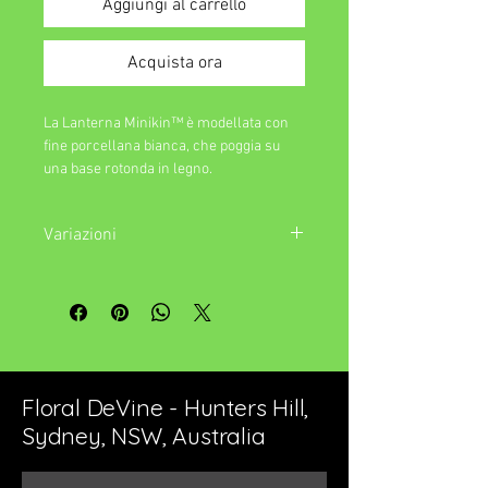
Aggiungi al carrello
Acquista ora
La Lanterna Minikin™ è modellata con
fine porcellana bianca, che poggia su
una base rotonda in legno.
Dimensioni: 10 cm x 12 cm Progettato in
Australia.
Variazioni
I portacandele sono fatti a mano con
argilla, il prodotto finale potrebbe
sembrare leggermente diverso dalle
immagini a causa delle variazioni.
Floral DeVine - Hunters Hill,
Sydney, NSW, Australia