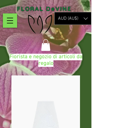
FLORAL DeVINE
AUD (AU$)
Fiorista e negozio di articoli da
regalo