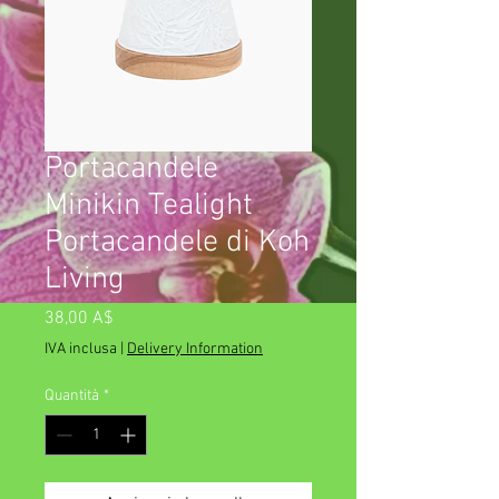
Portacandele
Minikin Tealight
Portacandele di Koh
Living
Prezzo
38,00 A$
IVA inclusa
|
Delivery Information
Quantità
*