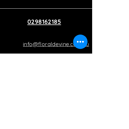
0298162185
info@floraldevine.com.au
Hunters Hill Shopping Village
9a 45 Gladesville Rd, Hunters
Hill, Sydney, NSW, Australia
Privacy Policy
Accessibility Statement
Shipping Policy
Terms & Conditions