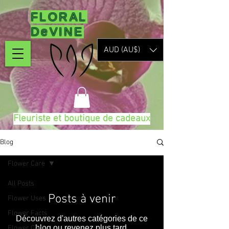
FLORAL
DeVINE
AUD (AU$)
Fleuriste et boutique de cadeaux
Blog
Flower Care
All Posts
Posts à venir
Flower Uses
Flower Facts
Découvrez d'autres catégories de ce
blog ou revenez plus tard.
Flower Care