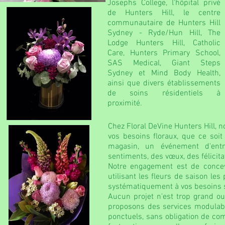
Josephs College, l'hôpital privé
de Hunters Hill, le centre
communautaire de Hunters Hill
Sydney - Ryde/Hun Hill, The
Lodge Hunters Hill, Catholic
Care, Hunters Primary School,
SAS Medical, Giant Steps
Sydney et Mind Body Health,
ainsi que divers établissements
de soins résidentiels à
proximité.
Chez Floral DeVine Hunters Hill,
vos besoins floraux, que ce soi
magasin, un événement d'entr
sentiments, des vœux, des félicita
Notre engagement est de concev
utilisant les fleurs de saison les
systématiquement à vos besoins 
Aucun projet n'est trop grand ou
proposons des services modulab
ponctuels, sans obligation de c