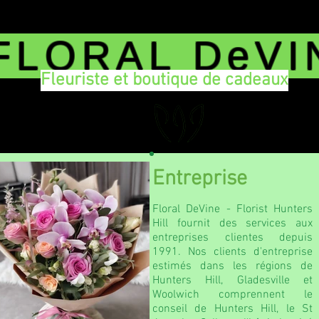
FLORAL DeVI
Fleuriste et boutique de cadeaux
Entreprise
Floral DeVine - Florist Hunters
Hill fournit des services aux
entreprises clientes depuis
1991. Nos clients d'entreprise
estimés dans les régions de
Hunters Hill, Gladesville et
Woolwich comprennent le
conseil de Hunters Hill, le St