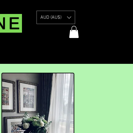
NE
AUD (AU$)