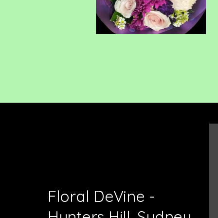
Floral DeVine -
Hunters Hill, Sydney,