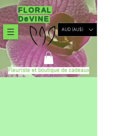
FLORAL
DeVINE
AUD (AU$)
Fleuriste et boutique de cadeaux