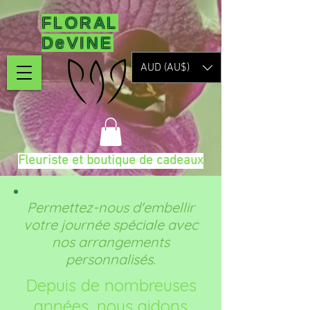
FLORAL
DeVINE
AUD (AU$)
Fleuriste et boutique de cadeaux
Permettez-nous d'embellir
votre journée spéciale avec
nos arrangements
personnalisés.
Depuis de nombreuses
années, nous aidons