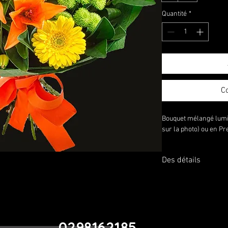
Quantité
*
C
Bouquet mélangé lumi
sur la photo) ou en P
Des détails
L'image présentée rep
sélectionnez l'option
augmenté en taille et/
0298162185