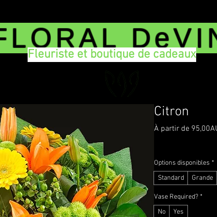
FLORAL DeVI
Fleuriste et boutique de cadeaux
Citron
À partir de
95,00A
TVA Incluse
|
Delivery
Options disponibles
*
Standard
Grande
Vase Required?
*
No
Yes