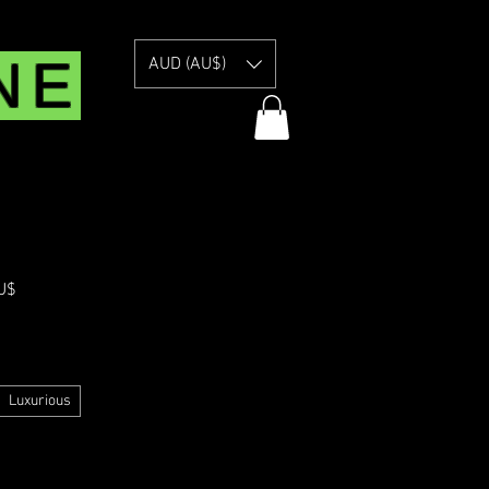
NE
AUD (AU$)
Prix
U$
promotionnel
 Information
Luxurious