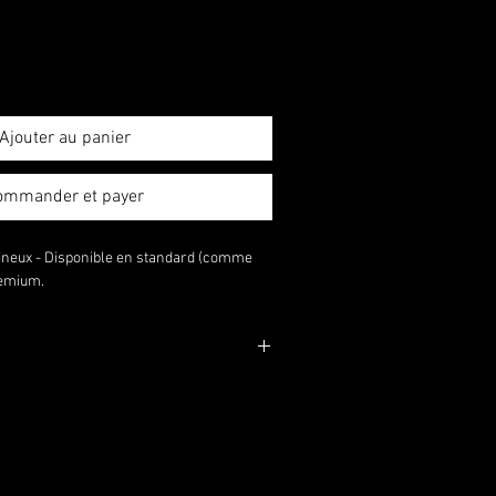
Ajouter au panier
ommander et payer
neux - Disponible en standard (comme 
remium.
résente l'élément « standard ». Si vous
 « Premium », votre arrangement sera
ou en fleurs ou en valeur de conteneur.