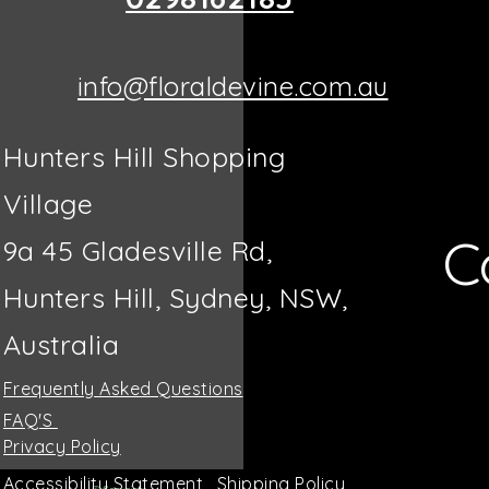
info@floraldevine.com.au
Hunters Hill Shopping
Village
C
9a 45 Gladesville Rd,
Hunters Hill, Sydney, NSW,
Australia
Frequently Asked Questions
FAQ'S
Privacy Policy
Accessibility Statement
Shipping Policy