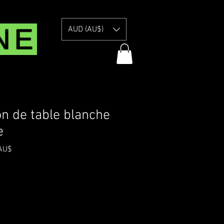
NE
AUD (AU$)
n de table blanche
e
Prix
AU$
promotionnel
 Information