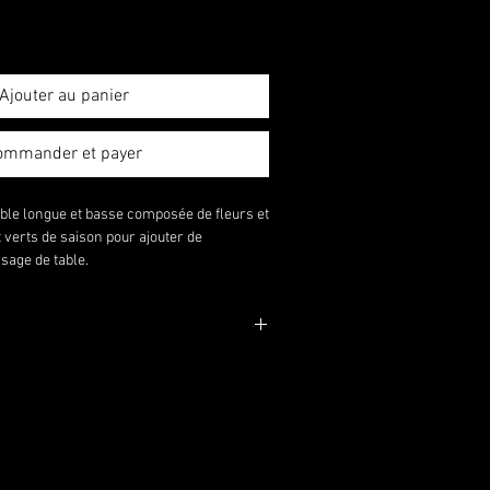
Ajouter au panier
ommander et payer
ble longue et basse composée de fleurs et
t verts de saison pour ajouter de
sage de table.
 et 15 cm de large