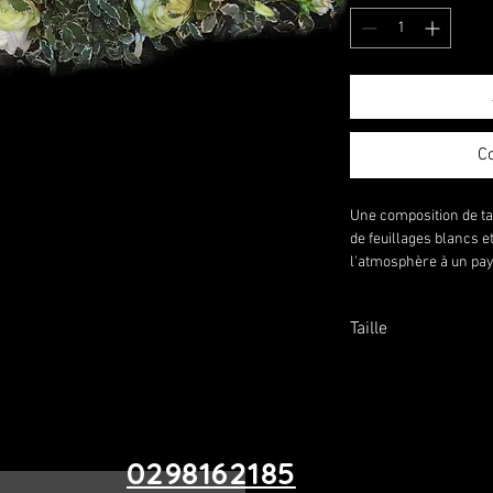
C
Une composition de ta
de feuillages blancs e
l'atmosphère à un pay
Taille
Environ 45 cm de long
0298162185