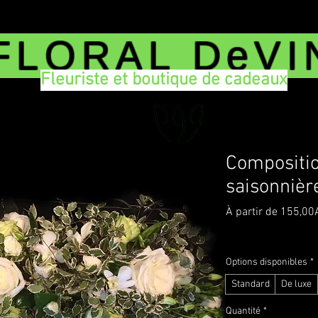
FLORAL DeVI
Fleuriste et boutique de cadeaux
Compositio
saisonnièr
À partir de
155,00
TVA Incluse
|
Delivery
Options disponibles
*
Standard
De luxe
Quantité
*