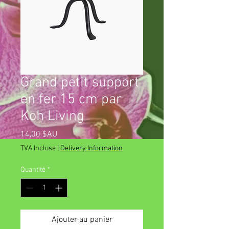
Grand petit support
en fer 15 cm par
Koh Living
Prix
14,00 $AU
TVA Incluse
|
Delivery Information
Quantité
*
Ajouter au panier