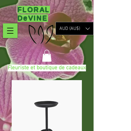
FLORAL
DeVINE
AUD (AU$)
Fleuriste et boutique de cadeaux