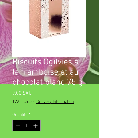
Biscuits Ogilvies à
la framboise et au
chocolat blanc 75 g
Prix
9,00 $AU
TVA Incluse
|
Delivery Information
Quantité
*