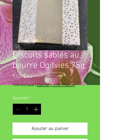
Biscuits sablés au
beurre Ogilvies 75g
Prix
9,00 $AU
TVA Incluse
|
Delivery Information
Quantité
*
Ajouter au panier