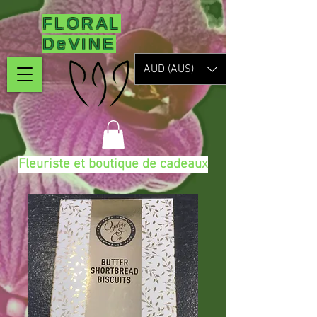
FLORAL
DeVINE
AUD (AU$)
Fleuriste et boutique de cadeaux