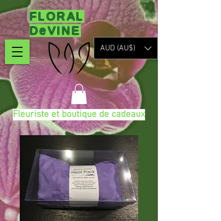
FLORAL
DeVINE
AUD (AU$)
Fleuriste et boutique de cadeaux