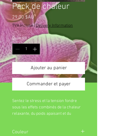
Pack de chaleur
Prix
29,00 $AU
TVA Incluse
|
Delivery Information
Quantité
*
Ajouter au panier
Commander et payer
Sentez le stress et la tension fondre
sous les effets combinés de la chaleur
relaxante, du poids apaisant et du
pouvoir d'aromathérapie des herbes de
Ferme d'herbes Thurlby.
Couleur