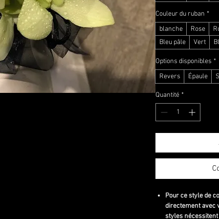
Couleur du ruban
*
blanche
Rose
Ro
Bleu pâle
Vert
B
Options disponibles
*
Revers
Épaule
S
Quantité
*
C
Pour ce style de c
directement avec v
styles nécessitent