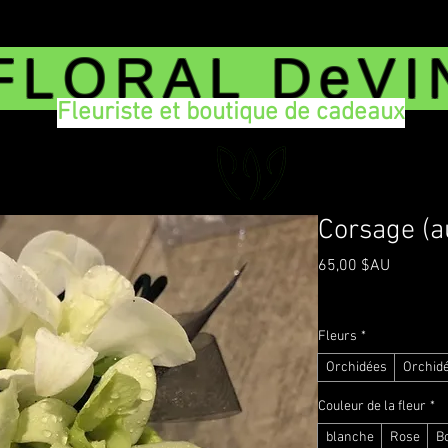
FLORAL DeVI
Fleuriste et boutique de cadeaux
Corsage (a
Prix
65,00 $AU
TVA Incluse
|
Delivery
Fleurs
*
Orchidées
Orchid
Couleur de la fleur
*
blanche
Rose
B