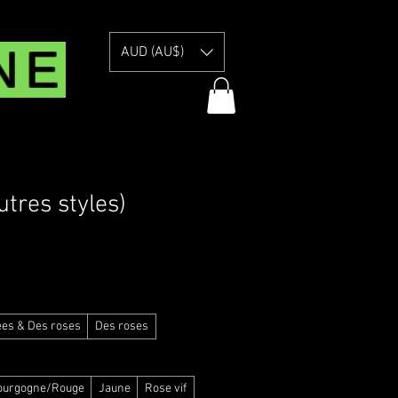
NE
AUD (AU$)
utres styles)
 Information
ées & Des roses
Des roses
ourgogne/Rouge
Jaune
Rose vif