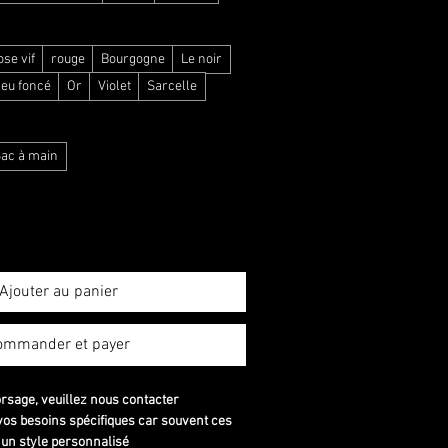
se vif
rouge
Bourgogne
Le noir
leu foncé
Or
Violet
Sarcelle
ac à main
Ajouter au panier
ommander et payer
orsage, veuillez nous contacter
os besoins spécifiques car souvent ces
 un style personnalisé