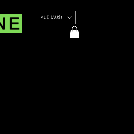
NE
AUD (AU$)