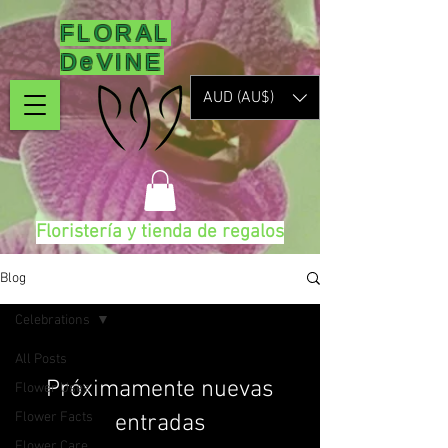
FLORAL
DeVINE
AUD (AU$)
Floristería y tienda de regalos
Blog
Celebrations
All Posts
Próximamente nuevas
Flower Uses
Flower Facts
entradas
Flower Care