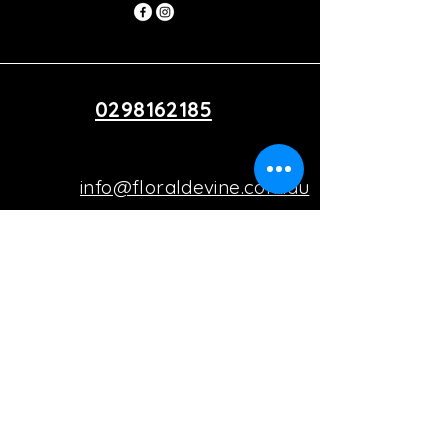
0298162185
info@floraldevine.com.au
Hunters Hill Shopping Village
9a 45 Gladesville Rd, Hunters
Hill, Sydney, NSW, Australia
Privacy Policy
Accessibility Statement
Shipping Policy