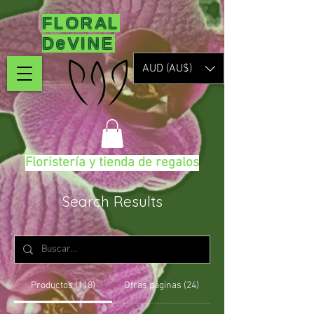
FLORAL
DeVINE
AUD (AU$)
Floristería y tienda de regalos
Search Results
Productos (118)
Otras páginas (24)