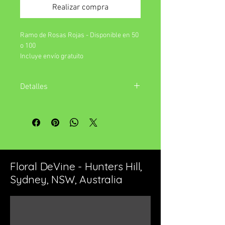
Realizar compra
Ramo de Rosas Rojas - Disponible en 50
o 100
Incluye envío gratuito
Detalles
Otros colores pueden estar disponibles
bajo pedido.
Floral DeVine - Hunters Hill,
Sydney, NSW, Australia