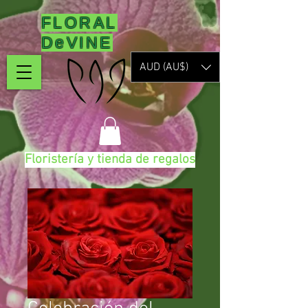
FLORAL
DeVINE
AUD (AU$)
Floristería y tienda de regalos