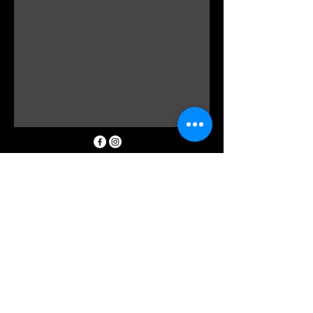
0298162185
info@floraldevine.com.au