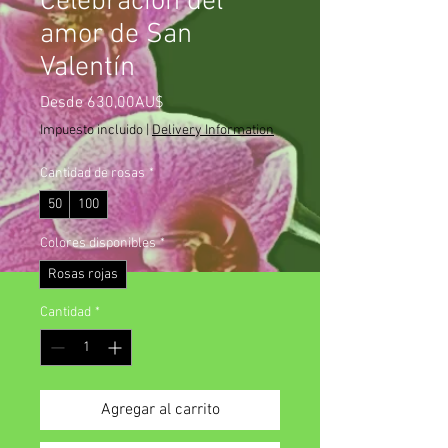
Celebración del
amor de San
Valentín
Precio
Desde
630,00AU$
de
Impuesto incluido
|
Delivery Information
oferta
Cantidad de rosas
*
50
100
Colores disponibles
*
Rosas rojas
Cantidad
*
Agregar al carrito