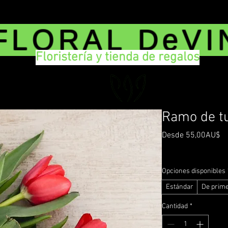
FLORAL DeVI
Floristería y tienda de regalos
Ramo de tu
Pr
Desde
55,00AU$
d
Impuesto incluido
|
De
of
Opciones disponibles
Estándar
De prime
Cantidad
*