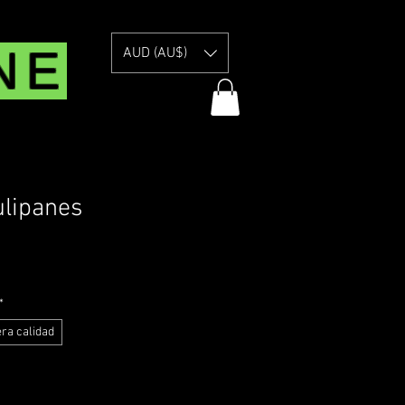
NE
AUD (AU$)
lipanes
ecio
e
livery Information
erta
*
ra calidad