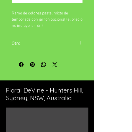
Ramo de colores pastel mixto de
temporada con jarrón opcional (el precio
no incluye jarrón).
Otro
¿Por qué no agregar un jarrón de vidrio
para que el arreglo esté listo para el el
destinatario simplemente colóquelo en
su lugar favorito
Floral DeVine - Hunters Hill,
Sydney, NSW, Australia