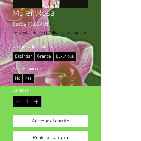
Mujer Rosa
Precio
Desde
90,00AU$
de
Impuesto incluido
|
Delivery Information
oferta
Opciones disponibles
*
Estándar
Grande
Luxurious
Vase Required?
*
No
Yes
Cantidad
*
Agregar al carrito
Realizar compra