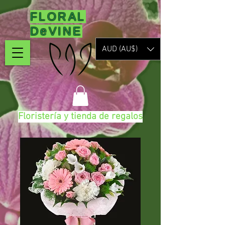
FLORAL
DeVINE
AUD (AU$)
Floristería y tienda de regalos