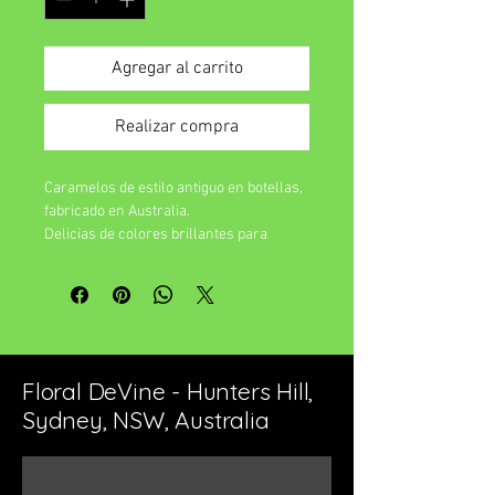
Agregar al carrito
Realizar compra
Caramelos de estilo antiguo en botellas,
fabricado en Australia.
Delicias de colores brillantes para
sacudir tu mundo.
Sabores favoritos que saben incluso
mejor de lo que parecen.
Floral DeVine - Hunters Hill,
Sydney, NSW, Australia