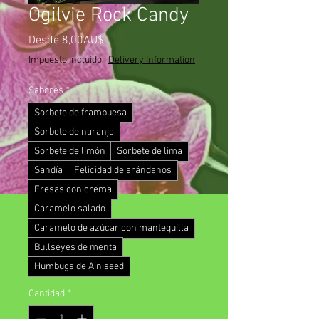
Ogilvie Rock Candy
Precio
Desde
8,00AU$
de
Impuesto incluido
|
Delivery Information
oferta
Sabores
*
Sorbete de frambuesa
Sorbete de naranja
Sorbete de limón
Sorbete de lima
Sandía
Felicidad de arándanos
Fresas con crema
Caramelo salado
Caramelo de azúcar con mantequilla
Bullseyes de menta
Humbugs de Ainiseed
Cantidad
*