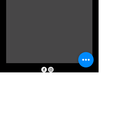
0298162185
info@floraldevine.com.au