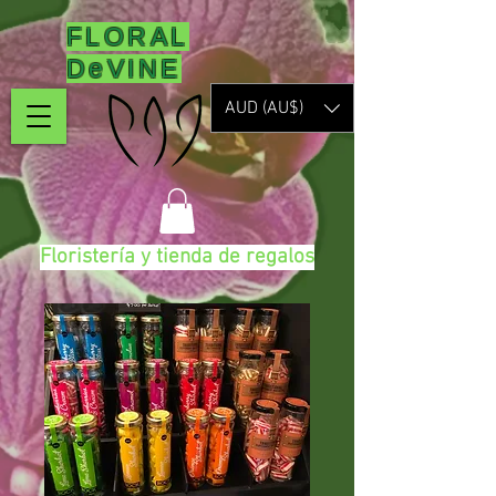
FLORAL
DeVINE
AUD (AU$)
Floristería y tienda de regalos