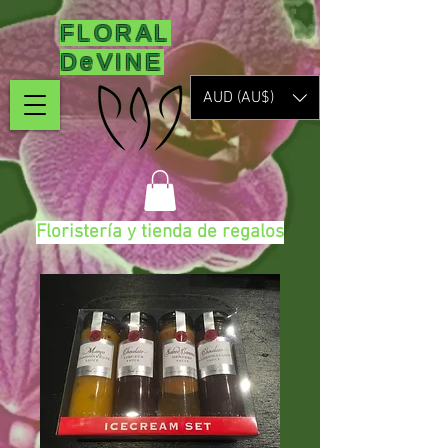
FLORAL
DeVINE
AUD (AU$)
Floristería y tienda de regalos