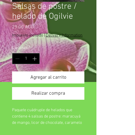
Salsas de postre /
helado de Ogilvie
Precio
29,00 AUD
Impuesto incluido
|
Delivery Information
Cantidad
*
Agregar al carrito
Realizar compra
Paquete cuádruple de helados que
contiene 4 salsas de postre: maracuyá
de mango, licor de chocolate, caramelo
salado y malvavisco de chocolate