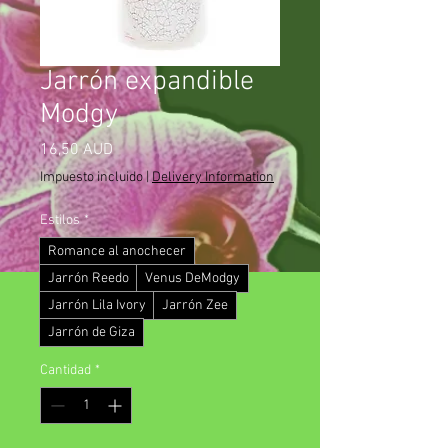
Jarrón expandible
Modgy
Precio
16,50 AUD
Impuesto incluido
|
Delivery Information
Estilos
*
Romance al anochecer
Jarrón Reedo
Venus DeModgy
Jarrón Lila Ivory
Jarrón Zee
Jarrón de Giza
Cantidad
*