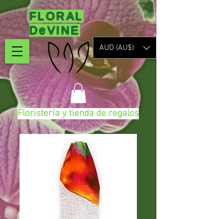
FLORAL
DeVINE
AUD (AU$)
Floristería y tienda de regalos