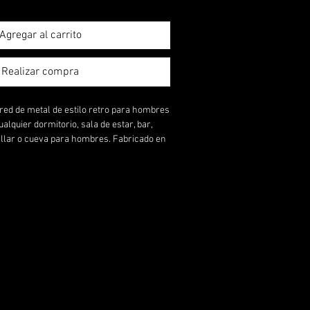
Agregar al carrito
Realizar compra
red de metal de estilo retro para hombres
alquier dormitorio, sala de estar, bar,
billar o cueva para hombres. Fabricado en
idad con acabado rústico. Las palabras
un efecto oxidado serán un éxito entre
 instalar. Cuélgalo en la pared e
s con esta divertida pieza vintage.
en
 (cm): 43
cm): 49
cm): 1