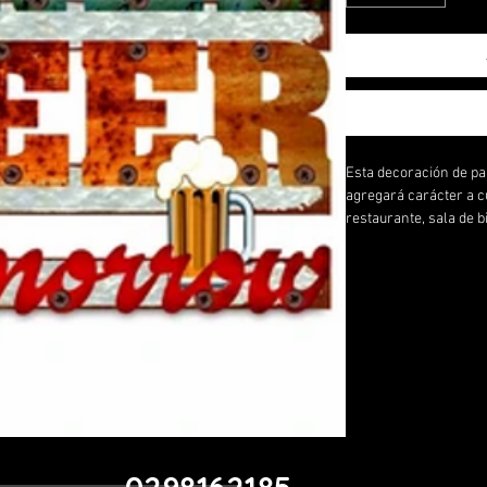
Esta decoración de pa
agregará carácter a cu
restaurante, sala de 
metal liso de alta cal
FREE BEER MAÑANA en 
sus invitados. Fácil de
impresiona a tus amigo
Color: Según la imag
Longitud del producto
Ancho del producto (
Altura del producto (
0298162185