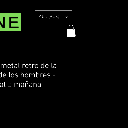
NE
AUD (AU$)
metal retro de la
de los hombres -
ratis mañana
livery Information