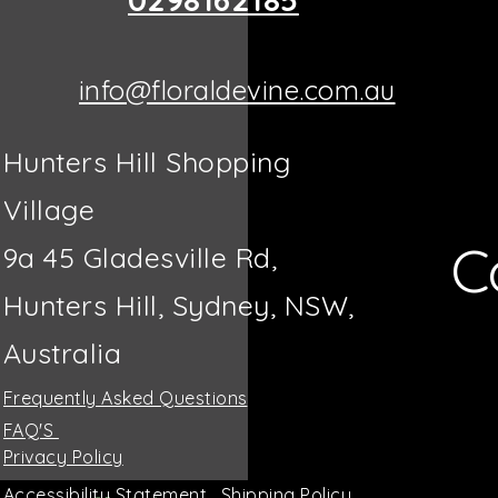
info@floraldevine.com.au
Hunters Hill Shopping
Village
C
9a 45 Gladesville Rd,
Hunters Hill, Sydney, NSW,
Australia
Frequently Asked Questions
FAQ'S
Privacy Policy
Accessibility Statement
Shipping Policy