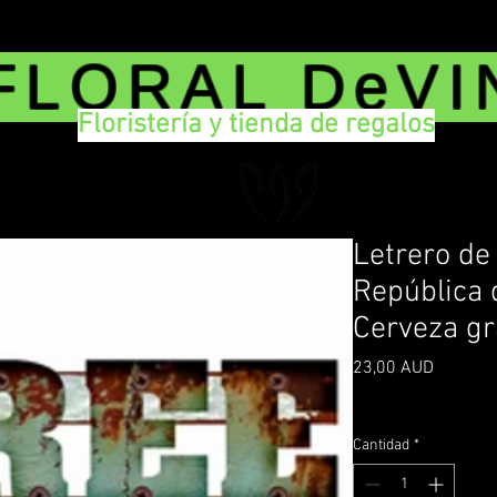
FLORAL DeVI
Floristería y tienda de regalos
Letrero de 
República 
Cerveza g
Precio
23,00 AUD
Impuesto incluido
|
De
Cantidad
*