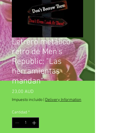
Letrero metálico
retro de Men's
Republic: "Las
herramientas
mandan"
Precio
23,00 AUD
Impuesto incluido
|
Delivery Information
Cantidad
*