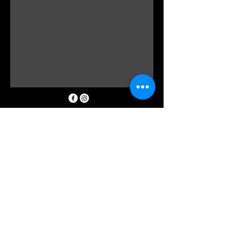
0298162185
info@floraldevine.com.au
Hunters Hill Shopping Village