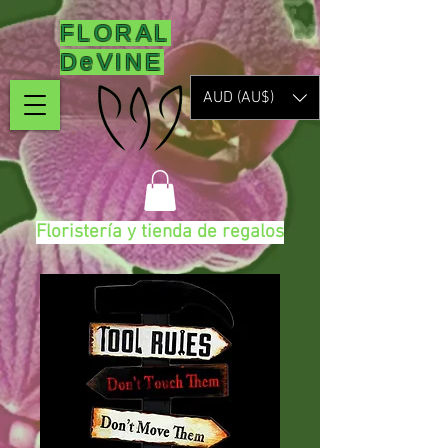
FLORAL
DeVINE
AUD (AU$)
Floristería y tienda de regalos