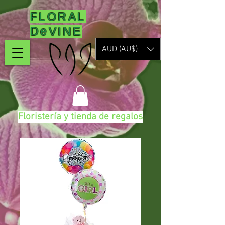
FLORAL
DeVINE
AUD (AU$)
Floristería y tienda de regalos