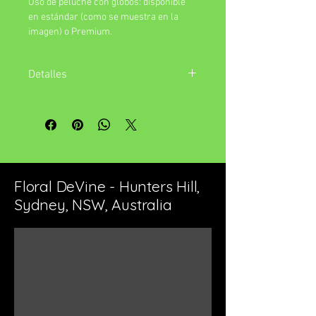
Oso de peluche con globos: disponible 
en estándar (como se muestra en la 
imagen) o Premium.
Detalles
La imagen destacada representa el
elemento "estándar". Si selecciona la
opción 'Premium', su arreglo aumentará
en tamaño y / o flores o valor de
contenedor.
Floral DeVine - Hunters Hill,
Sydney, NSW, Australia