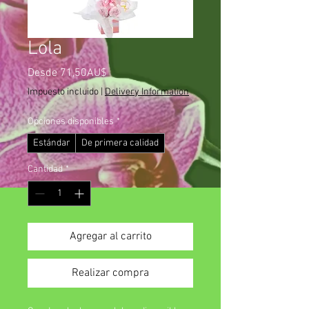
Lola
Precio
Desde
71,50AU$
de
Impuesto incluido
|
Delivery Information
oferta
Opciones disponibles
*
Estándar
De primera calidad
Cantidad
*
Agregar al carrito
Realizar compra