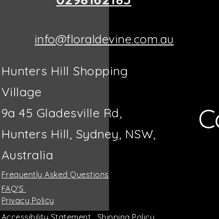
info@floraldevine.com.au
Hunters Hill Shopping
Village
C
9a 45 Gladesville Rd,
Hunters Hill, Sydney, NSW,
Australia
Frequently Asked Questions
FAQ'S
Privacy Policy
Accessibility Statement
Shipping Policy