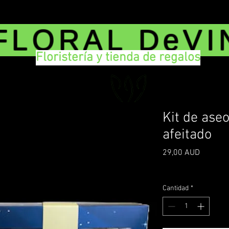
FLORAL DeVI
Floristería y tienda de regalos
Kit de ase
afeitado
Precio
29,00 AUD
Impuesto incluido
|
De
Cantidad
*