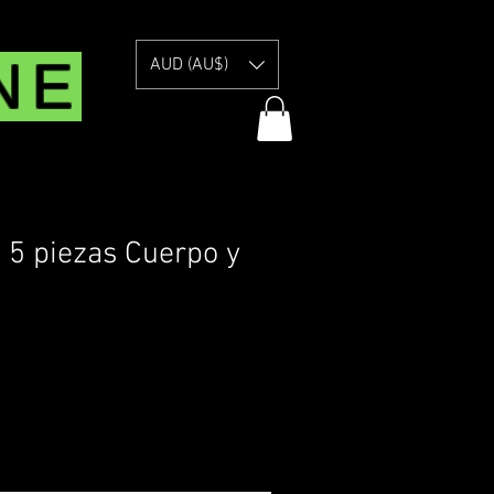
NE
AUD (AU$)
o 5 piezas Cuerpo y
livery Information