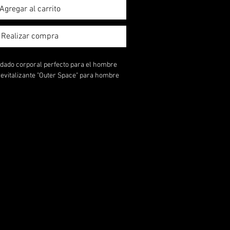
Agregar al carrito
Realizar compra
uidado corporal perfecto para el hombre
 revitalizante "Outer Space" para hombre
ml
ml
ra después del afeitado
o
 los hombres que quieren limpiar e