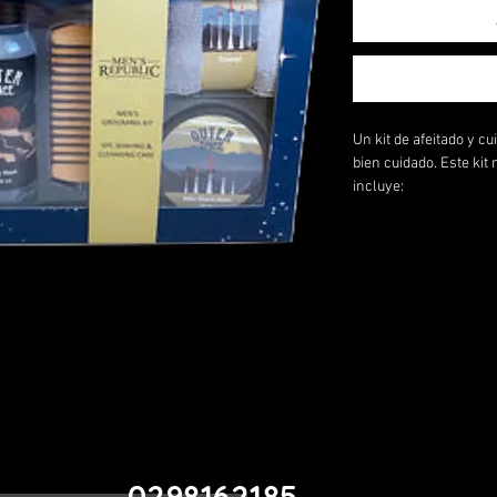
Un kit de afeitado y c
bien cuidado. Este kit
incluye:
• Gel de baño de 100 
• Gel de afeitar de 60 
• 50 ml de bálsamo pa
• Toalla
• Peine para el cabell
Un arma secreta para
hidratar su piel.
0298162185