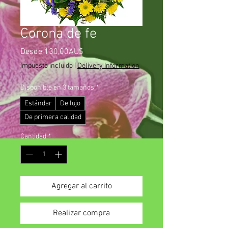
Corona de fe
Precio
Desde
130,00AU$
de
Impuesto incluido
|
Delivery Information
oferta
Disponible en 3 tamaños
*
Estándar
De lujo
De primera calidad
Cantidad
*
Agregar al carrito
Realizar compra