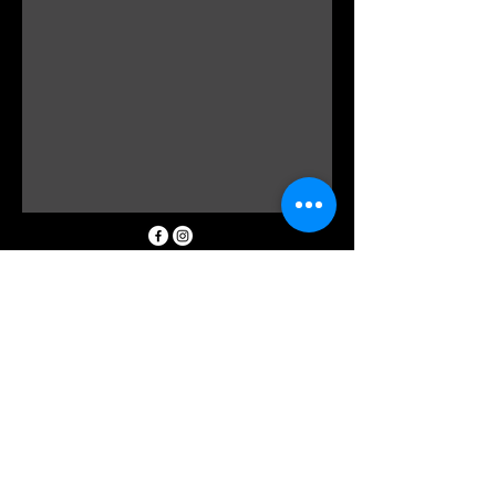
0298162185
info@floraldevine.com.au