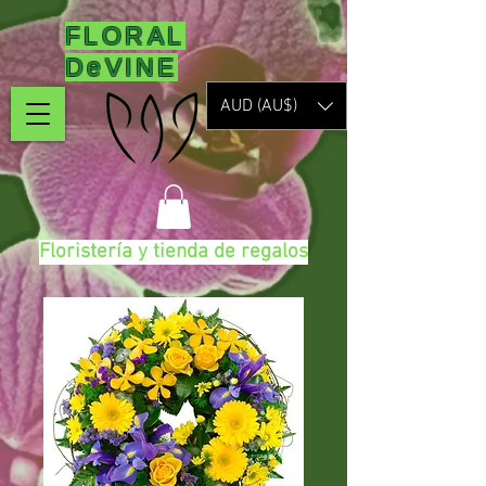
FLORAL
DeVINE
AUD (AU$)
Floristería y tienda de regalos