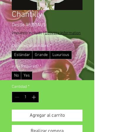
Chantilly
Precio
Desde
95,00AU$
de
Impuesto incluido
|
Delivery Information
oferta
Opciones disponibles
*
Estándar
Grande
Luxurious
Vase Required?
*
No
Yes
Cantidad
*
Agregar al carrito
Realizar compra