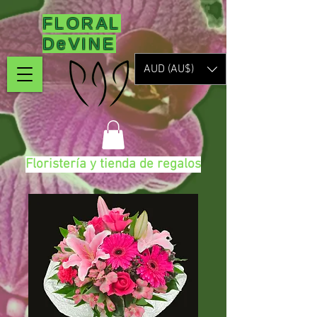
FLORAL
DeVINE
AUD (AU$)
Floristería y tienda de regalos