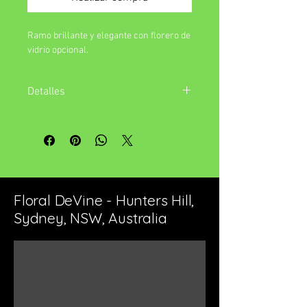
Ramo brillante y elegante con florero de
vidrio opcional.
Detalles
¿Por qué no agregar un jarrón de vidrio a
su pedido?
Floral DeVine - Hunters Hill,
Sydney, NSW, Australia