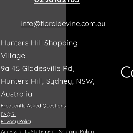
info@floraldevine.com.au
Hunters Hill Shopping
Village
C
9a 45 Gladesville Rd,
Hunters Hill, Sydney, NSW,
Australia
Frequently Asked Questions
FAQ'S
Privacy Policy
Accessibility Statement
Shipping Policy