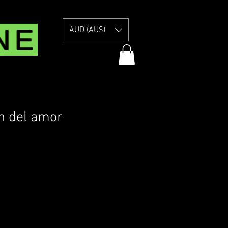
NE
AUD (AU$)
n del amor
Precio
de
livery Information
ferta