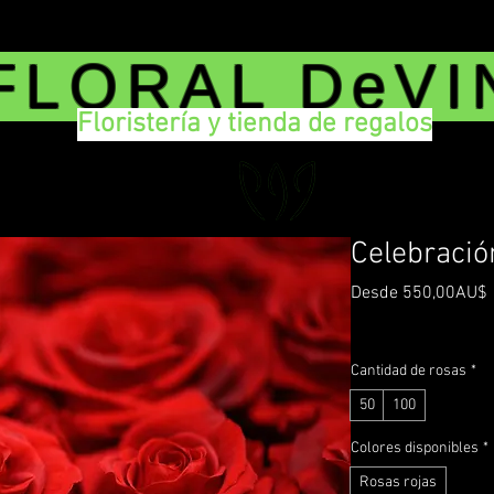
FLORAL DeVI
Floristería y tienda de regalos
Celebració
Desde
550,00AU$
Impuesto incluido
|
De
o
Cantidad de rosas
*
50
100
Colores disponibles
*
Rosas rojas