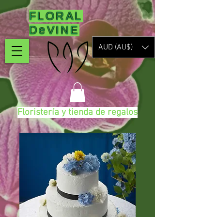
FLORAL
DeVINE
AUD (AU$)
Floristería y tienda de regalos