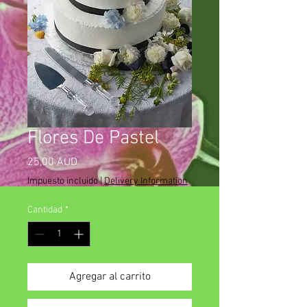
Flores De Pastel
Precio
25,00 AUD
Impuesto incluido
|
Delivery Information
Cantidad
*
Agregar al carrito