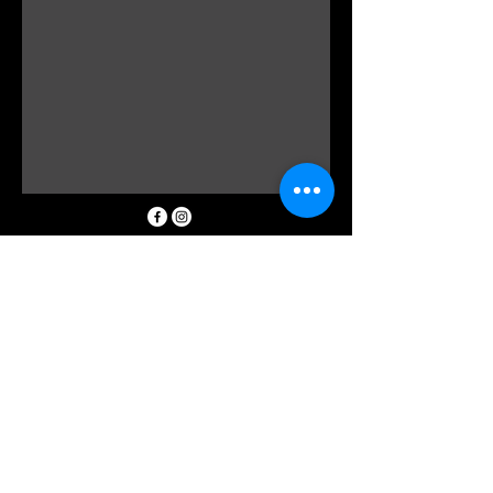
0298162185
info@floraldevine.com.au
Hunters Hill Shopping Village